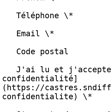
   Téléphone \*   

   Email \*   

   Code postal   

   J'ai lu et j'accepte la [politique de 
confidentialité]
(https://castres.sndiff
confidentialite) \*  
