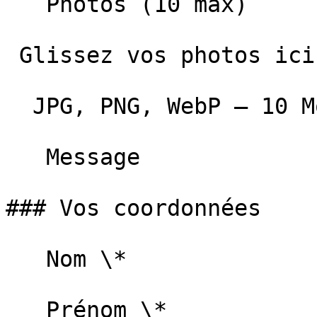
   Photos (10 max)         

 Glissez vos photos ici ou cliquez pour parcourir 

  JPG, PNG, WebP — 10 Mo max par photo  

   Message   

### Vos coordonnées

   Nom \*   

   Prénom \*   
