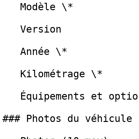
   Modèle \*   

   Version   

   Année \*   

   Kilométrage \*   

   Équipements et options   

### Photos du véhicule
