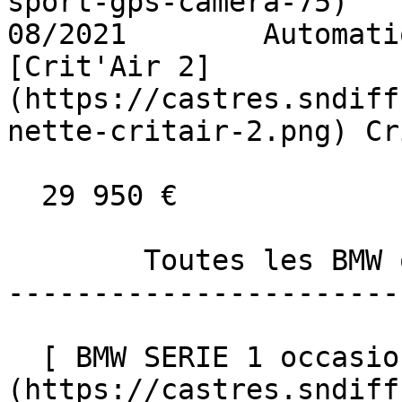
sport-gps-camera-75)     D
08/2021        Automati
[Crit'Air 2]
(https://castres.sndiff
nette-critair-2.png) Cr
  29 950 €

        Toutes les BMW occasion à Castres 

-----------------------
  [ BMW SERIE 1 occasion à Castres ]
(https://castres.sndiff