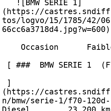
   ![BMW SERIE 1]
(https://castres.sndiff
tos/logvo/15/1785/42/06
66cc6a3718d4.jpg?w=600) 
    Occasion      Faible Km    

 [ ###  BMW SERIE 1  (F70) 120D 163 DKG7 M SPORT  

 ]
(https://castres.sndiff
n/bmw/serie-1/f70-120d-16
Diesel        23 200 km     