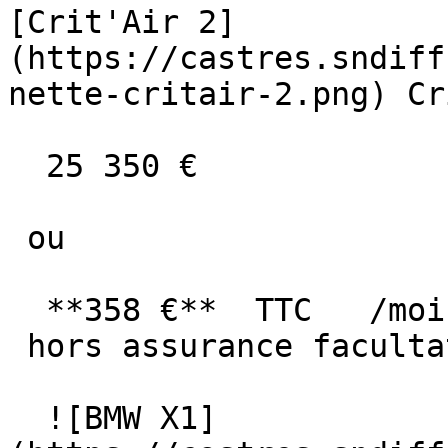
[Crit'Air 2]
(https://castres.sndiff
nette-critair-2.png) Cr
  25 350 €

 ou

  **358 €**  TTC   /mois      pendant 61 mois

 hors assurance facultative  

  ![BMW X1]