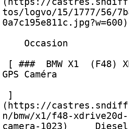
(https://castres.sndiff
tos/logvo/15/1777/56/7b
0a7c195e811c.jpg?w=600) 
    Occasion    

 [ ###  BMW X1  (F48) XDRIVE20d 190 BVA8 M SPORT 
GPS Caméra  

 ]
(https://castres.sndiff
n/bmw/x1/f48-xdrive20d-
camera-1023)     Diesel    