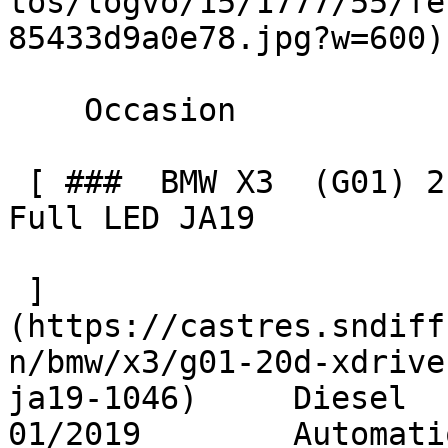
tos/logvo/15/1777/55/fe
85433d9a0e78.jpg?w=600) 
    Occasion    

 [ ###  BMW X3  (G01) 2.0D XDRIVE 190 BVA8 XLINE 
Full LED JA19  

 ]
(https://castres.sndiff
n/bmw/x3/g01-20d-xdrive
ja19-1046)     Diesel      
01/2019        Automati