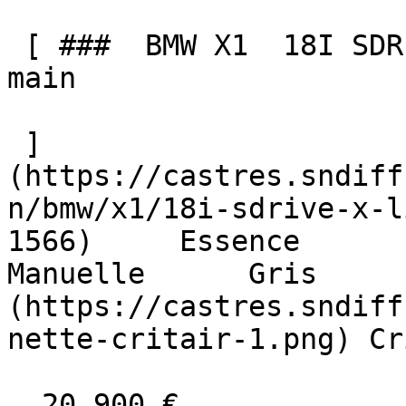
 [ ###  BMW X1  18I SDRIVE X-LINE ATTELAGE 1 ère 
main  

 ]
(https://castres.sndiff
n/bmw/x1/18i-sdrive-x-l
1566)     Essence        83
Manuelle      Gris     
(https://castres.sndiff
nette-critair-1.png) Cr
  20 900 €
