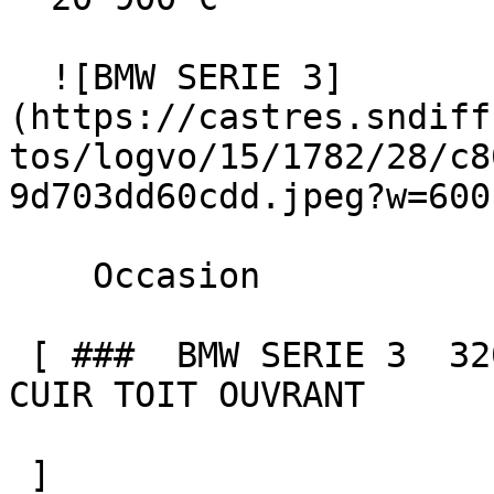
  ![BMW SERIE 3]
(https://castres.sndiff
tos/logvo/15/1782/28/c8
9d703dd60cdd.jpeg?w=600)
    Occasion    

 [ ###  BMW SERIE 3  320 D XDRIVE 184 BVA8 M SPORT 
CUIR TOIT OUVRANT  

 ]