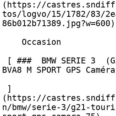
(https://castres.sndiff
tos/logvo/15/1782/83/2e
86b012b71389.jpg?w=600) 
    Occasion    

 [ ###  BMW SERIE 3  (G21) TOURING 330D mHEV 286 
BVA8 M SPORT GPS Caméra 
 ]
(https://castres.sndiff
n/bmw/serie-3/g21-touri