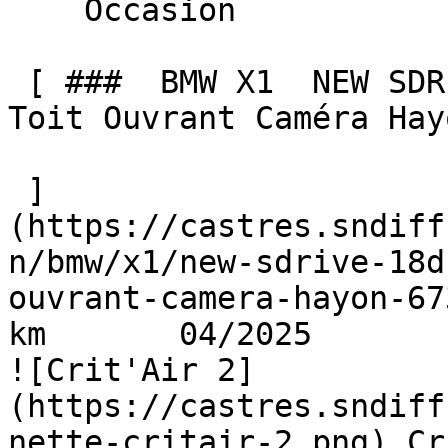
    Occasion    

 [ ###  BMW X1  NEW SDRIVE 18D 150 DKG7 M SPORT 
Toit Ouvrant Caméra Hayo
 ]
(https://castres.sndiff
n/bmw/x1/new-sdrive-18d
ouvrant-camera-hayon-67
km       04/2025        A
![Crit'Air 2]
(https://castres.sndiff
nette-critair-2.png) Cr