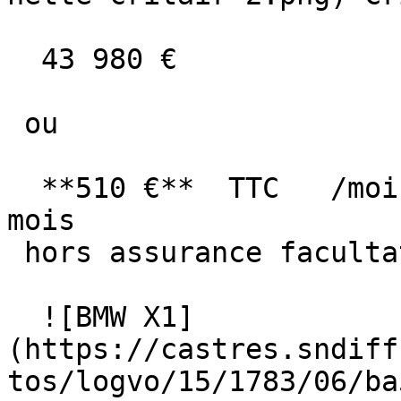
  43 980 €

 ou

  **510 €**  TTC   /mois      en LOA pendant 60 
mois

 hors assurance facultative  

  ![BMW X1]
(https://castres.sndiff
tos/logvo/15/1783/06/ba