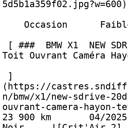
5d5b1a359f02.jpg?w=600) 
    Occasion      Faible Km    

 [ ###  BMW X1  NEW SDRIVE 20D 163 DKG7 M SPORT 
Toit Ouvrant Caméra Hay
 ]
(https://castres.sndiff
n/bmw/x1/new-sdrive-20d
ouvrant-camera-hayon-tete-h
23 900 km       04/2025   
Noir     ![Crit'Air 2]