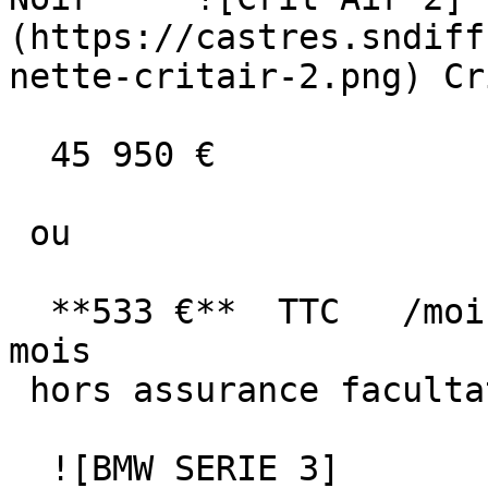
(https://castres.sndiff
nette-critair-2.png) Cr
  45 950 €

 ou

  **533 €**  TTC   /mois      en LOA pendant 60 
mois

 hors assurance facultative  

  ![BMW SERIE 3]