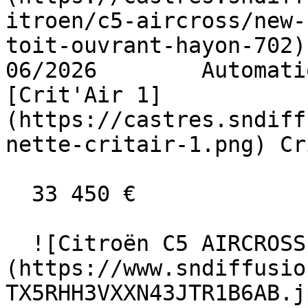
itroen/c5-aircross/new-
toit-ouvrant-hayon-702)   
06/2026        Automati
[Crit'Air 1]
(https://castres.sndiff
nette-critair-1.png) Cr
  33 450 €

  ![Citroën C5 AIRCROSS]
(https://www.sndiffusio
TX5RHH3VXXN43JTR1B6AB.jp