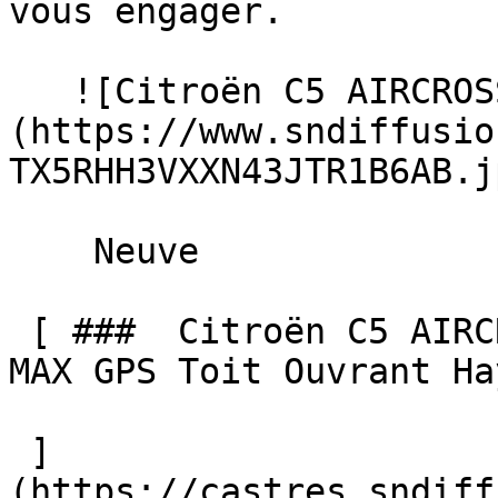
vous engager. 

   ![Citroën C5 AIRCROSS]
(https://www.sndiffusio
TX5RHH3VXXN43JTR1B6AB.jp
    Neuve    

 [ ###  Citroën C5 AIRCROSS  NEW Hybride 145 AUTO 
MAX GPS Toit Ouvrant Ha
 ]
(https://castres.sndiff