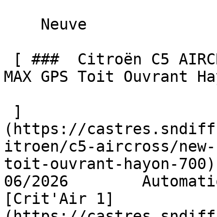
    Neuve    

 [ ###  Citroën C5 AIRCROSS  NEW Hybride 145 AUTO 
MAX GPS Toit Ouvrant Ha
 ]
(https://castres.sndiff
itroen/c5-aircross/new-
toit-ouvrant-hayon-700)   
06/2026        Automati
[Crit'Air 1]
(https://castres.sndiff